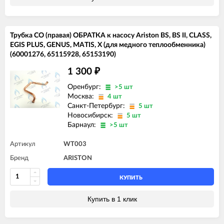
Трубка СО (правая) ОБРАТКА к насосу Ariston BS, BS II, CLASS,
EGIS PLUS, GENUS, MATIS, X (для медного теплообменника)
(60001276, 65115928, 65153190)
1 300
₽
Оренбург:
>5 шт
Москва:
4 шт
Санкт-Петербург:
5 шт
Новосибирск:
5 шт
Барнаул:
>5 шт
Артикул
WT003
Бренд
ARISTON
КУПИТЬ
Купить в 1 клик