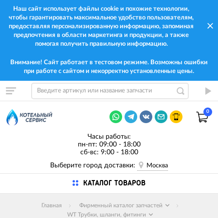
Наш сайт использует файлы cookie и похожие технологии,
чтобы гарантировать максимальное удобство пользователям,
предоставляя персонализированную информацию, запоминая
предпочтения в области маркетинга и продукции, а также
помогая получить правильную информацию.
Внимание! Сайт работает в тестовом режиме. Возможны ошибки
при работе с сайтом и некорректно установленные цены.
0
Часы работы:
пн-пт: 09:00 - 18:00
сб-вс: 9:00 - 18:00
Выберите город доставки:
Москва
КАТАЛОГ ТОВАРОВ
Главная
Фирменный каталог запчастей
WT Трубки, шланги, фитинги