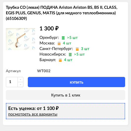
Трубка СО (левая) ПОДАЧА Ariston Ariston BS, BS II, CLASS,
EGIS PLUS, GENUS, MATIS (для медного теплообменника)
(65106309)
1 300
₽
Оренбург:
>5 шт
Москва:
4 шт
Санкт-Петербург:
3 шт
Новосибирск:
>5 шт
Барнаул:
4 шт
Артикул
WT002
КУПИТЬ
Купить в 1 клик
Есть уценка: от 1 100
₽
посмотреть все варианты