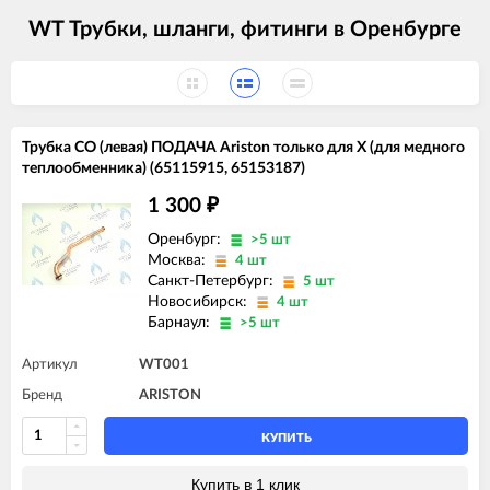
WT Трубки, шланги, фитинги в Оренбурге
Трубка СО (левая) ПОДАЧА Ariston только для X (для медного
теплообменника) (65115915, 65153187)
1 300
₽
Оренбург:
>5 шт
Москва:
4 шт
Санкт-Петербург:
5 шт
Новосибирск:
4 шт
Барнаул:
>5 шт
Артикул
WT001
Бренд
ARISTON
КУПИТЬ
Купить в 1 клик