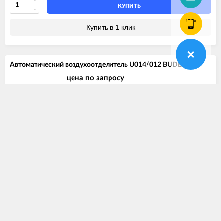
КУПИТЬ
Купить в 1 клик
Автоматический воздухоотделитель U014/012 BUDERUS
цена по запросу
Нет в наличии
Артикул
87215743900
Бренд
BUDERUS
Модель котла
BUDERUS Logamax U012-24
BUDERUS Logamax U014-24 K
КУПИТЬ
Купить в 1 клик