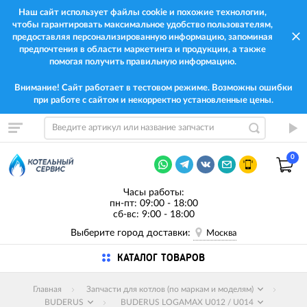
Наш сайт использует файлы cookie и похожие технологии,
чтобы гарантировать максимальное удобство пользователям,
предоставляя персонализированную информацию, запоминая
предпочтения в области маркетинга и продукции, а также
помогая получить правильную информацию.
Внимание! Сайт работает в тестовом режиме. Возможны ошибки
при работе с сайтом и некорректно установленные цены.
0
Часы работы:
пн-пт: 09:00 - 18:00
сб-вс: 9:00 - 18:00
Выберите город доставки:
Москва
КАТАЛОГ ТОВАРОВ
Главная
Запчасти для котлов (по маркам и моделям)
BUDERUS
BUDERUS LOGAMAX U012 / U014