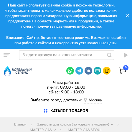
Наш сайт использует файлы cookie и похожие технологии,
чтобы гарантировать максимальное удобство пользователям,
предоставляя персонализированную информацию, запоминая
предпочтения в области маркетинга и продукции, а также
помогая получить правильную информацию.
Внимание! Сайт работает в тестовом режиме. Возможны ошибки
при работе с сайтом и некорректно установленные цены.
0
Часы работы:
пн-пт: 09:00 - 18:00
сб-вс: 9:00 - 18:00
Выберите город доставки:
Москва
КАТАЛОГ ТОВАРОВ
Главная
Запчасти для котлов (по маркам и моделям)
MASTER GAS
MASTER GAS SEOUL